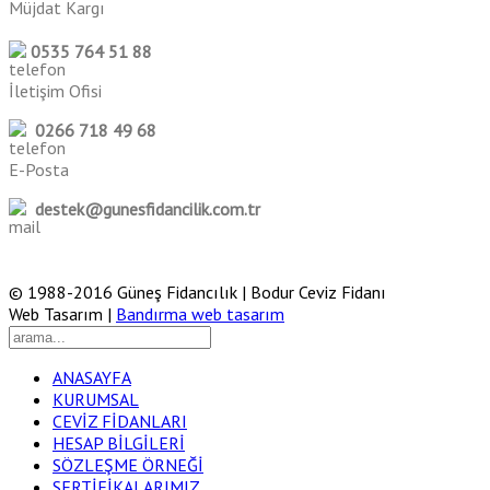
Müjdat Kargı
0535 764 51 88
İletişim Ofisi
0266 718 49 68
E-Posta
destek@gunesfidancilik.com.tr
© 1988-2016 Güneş Fidancılık | Bodur Ceviz Fidanı
Web Tasarım |
Bandırma web tasarım
ANASAYFA
KURUMSAL
CEVİZ FİDANLARI
HESAP BİLGİLERİ
SÖZLEŞME ÖRNEĞİ
SERTİFİKALARIMIZ