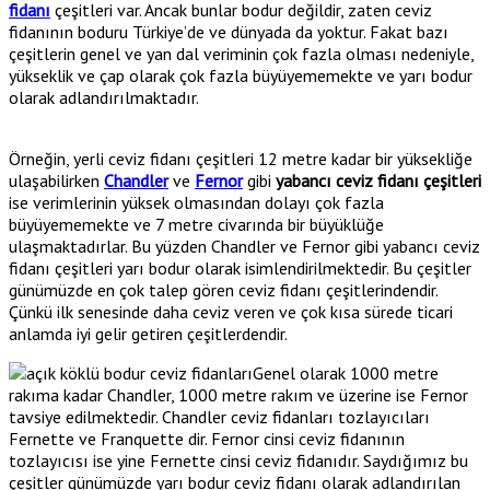
fidanı
çeşitleri var. Ancak bunlar bodur değildir, zaten ceviz
fidanının boduru Türkiye’de ve dünyada da yoktur. Fakat bazı
çeşitlerin genel ve yan dal veriminin çok fazla olması nedeniyle,
yükseklik ve çap olarak çok fazla büyüyememekte ve yarı bodur
olarak adlandırılmaktadır.
Örneğin, yerli ceviz fidanı çeşitleri 12 metre kadar bir yüksekliğe
ulaşabilirken
Chandler
ve
Fernor
gibi
yabancı ceviz fidanı çeşitleri
ise verimlerinin yüksek olmasından dolayı çok fazla
büyüyememekte ve 7 metre civarında bir büyüklüğe
ulaşmaktadırlar. Bu yüzden Chandler ve Fernor gibi yabancı ceviz
fidanı çeşitleri yarı bodur olarak isimlendirilmektedir. Bu çeşitler
günümüzde en çok talep gören ceviz fidanı çeşitlerindendir.
Çünkü ilk senesinde daha ceviz veren ve çok kısa sürede ticari
anlamda iyi gelir getiren çeşitlerdendir.
Genel olarak 1000 metre
rakıma kadar Chandler, 1000 metre rakım ve üzerine ise Fernor
tavsiye edilmektedir. Chandler ceviz fidanları tozlayıcıları
Fernette ve Franquette dir. Fernor cinsi ceviz fidanının
tozlayıcısı ise yine Fernette cinsi ceviz fidanıdır. Saydığımız bu
çeşitler günümüzde yarı bodur ceviz fidanı olarak adlandırılan