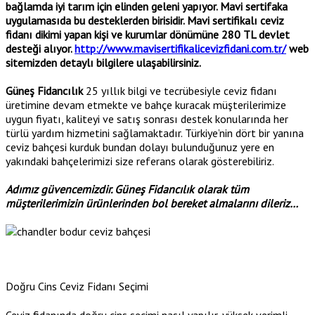
bağlamda iyi tarım için elinden geleni yapıyor. Mavi sertifaka
uygulamasıda bu desteklerden birisidir. Mavi sertifikalı ceviz
fidanı dikimi yapan kişi ve kurumlar dönümüne 280 TL devlet
desteği alıyor.
http://www.mavisertifikalicevizfidani.com.tr/
web
sitemizden detaylı bilgilere ulaşabilirsiniz.
Güneş Fidancılık
25 yıllık bilgi ve tecrübesiyle ceviz fidanı
üretimine devam etmekte ve bahçe kuracak müşterilerimize
uygun fiyatı, kaliteyi ve satış sonrası destek konularında her
türlü yardım hizmetini sağlamaktadır. Türkiye’nin dört bir yanına
ceviz bahçesi kurduk bundan dolayı bulunduğunuz yere en
yakındaki bahçelerimizi size referans olarak gösterebiliriz.
Adımız güvencemizdir. Güneş Fidancılık olarak tüm
müşterilerimizin ürünlerinden bol bereket almalarını dileriz…
Doğru Cins Ceviz Fidanı Seçimi
Ceviz fidanında doğru cins seçimi nasıl yapılır, yüksek verimli