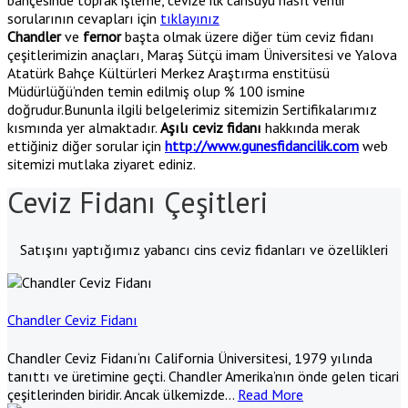
sorularının cevapları için
tıklayınız
Chandler
ve
fernor
başta olmak üzere diğer tüm ceviz fidanı
çeşitlerimizin anaçları, Maraş Sütçü imam Üniversitesi ve Yalova
Atatürk Bahçe Kültürleri Merkez Araştırma enstitüsü
Müdürlüğü’nden temin edilmiş olup % 100 ismine
doğrudur.Bununla ilgili belgelerimiz sitemizin Sertifikalarımız
kısmında yer almaktadır.
Aşılı ceviz fidanı
hakkında merak
ettiğiniz diğer sorular için
http://www.gunesfidancilik.com
web
sitemizi mutlaka ziyaret ediniz.
Ceviz Fidanı Çeşitleri
Satışını yaptığımız yabancı cins ceviz fidanları ve özellikleri
Chandler Ceviz Fidanı
Chandler Ceviz Fidanı‘nı California Üniversitesi, 1979 yılında
tanıttı ve üretimine geçti. Chandler Amerika’nın önde gelen ticari
çeşitlerinden biridir. Ancak ülkemizde
…
Read More