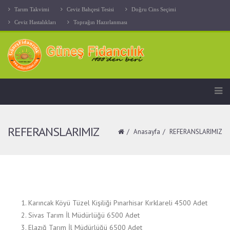
Tarım Takvimi
Ceviz Bahçesi Tesisi
Doğru Cins Seçimi
Ceviz Hastalıkları
Toprağın Hazırlanması
REFERANSLARIMIZ
Anasayfa
REFERANSLARIMIZ
Karıncak Köyü Tüzel Kişiliği Pınarhisar Kırklareli 4500 Adet
Sivas Tarım İl Müdürlüğü 6500 Adet
Elazığ Tarım İl Müdürlüğü 6500 Adet