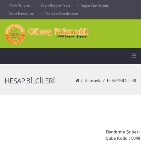
Tarım Takvimi
Ceviz Bahçesi Tesisi
Doğru Cins Seçimi
Ceviz Hastalıkları
Toprağın Hazırlanması
HESAP BİLGİLERİ
Anasayfa
HESAP BİLGİLERİ
Bandırma Şubesi
Şube Kodu : 0048