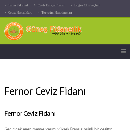
Tarım Takvimi
Ceviz Bahçesi Tesisi
Doğru Cins Seçimi
Ceviz Hastalıkları
Toprağın Hazırlanması
Fernor Ceviz Fidanı
Fernor Ceviz Fidanı
Geç çiçeklenen meyve verimi yüksek Fransız orjinli bir çeşittir.