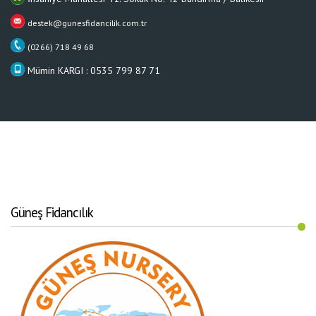
destek@gunesfidancilik.com.tr
(0266) 718 49 68
Mümin KARGI : 0535 799 87 71
Güneş Fidancılık