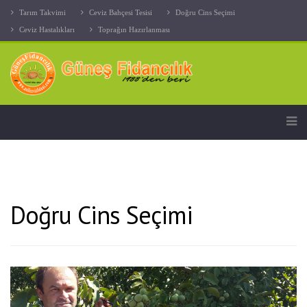
Tarım Takvimi
Ceviz Bahçesi Tesisi
Doğru Cins Seçimi
Ceviz Hastalıkları
Toprağın Hazırlanması
Doğru Cins Seçimi