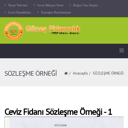
Tarım Takvimi
Ceviz Bahçesi Tesisi
Doğru Cins Seçimi
Ceviz Hastalıkları
Toprağın Hazırlanması
SÖZLEŞME ÖRNEĞİ
Anasayfa
SÖZLEŞME ÖRNEĞİ
Ceviz Fidanı Sözleşme Örneği - 1